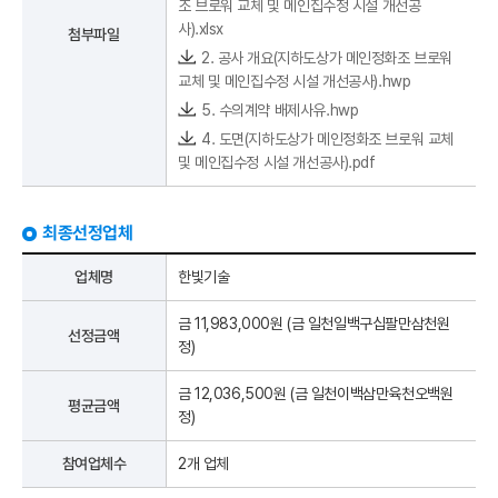
조 브로워 교체 및 메인집수정 시설 개선공
사).xlsx
첨부파일
2. 공사 개요(지하도상가 메인정화조 브로워
교체 및 메인집수정 시설 개선공사).hwp
5. 수의계약 배제사유.hwp
4. 도면(지하도상가 메인정화조 브로워 교체
및 메인집수정 시설 개선공사).pdf
최종선정업체
업체명
한빛기술
금 11,983,000원 (금
일천일백구십팔만삼천원
선정금액
정)
금 12,036,500원 (금
일천이백삼만육천오백원
평균금액
정)
참여업체수
2개 업체