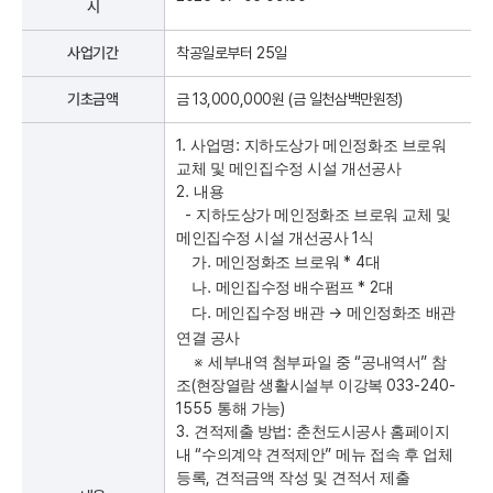
시
사업기간
착공일로부터 25일
기초금액
금 13,000,000원 (금
일천삼백만원
정)
1.
:
사업명
지하도상가 메인정화조 브로워
교체 및 메인집수정 시설 개선공사
2.
내용
-
지하도상가 메인정화조 브로워 교체 및
1
메인집수정 시설 개선공사
식
.
* 4
가
메인정화조 브로워
대
.
* 2
나
메인집수정 배수펌프
대
.
→
다
메인집수정 배관
메인정화조 배관
연결 공사
※
“
”
세부내역 첨부파일 중
공내역서
참
(
033-240-
조
현장열람 생활시설부 이강복
1555
)
통해 가능
3.
:
견적제출 방법
춘천도시공사 홈페이지
“
”
내
수의계약 견적제안
메뉴 접속 후 업체
,
등록
견적금액 작성 및 견적서 제출