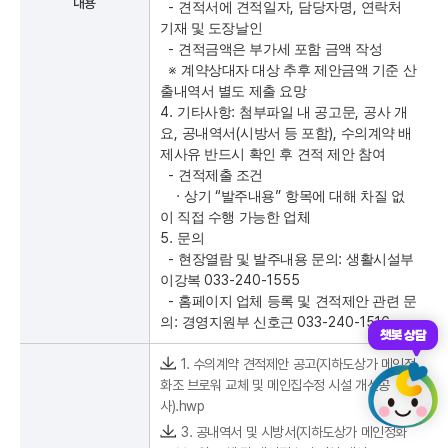
내용
-
,
,
견적서에 견적일자
담당자명
연락처
기재 및 도장날인
-
견적금액은 부가세 포함 금액 작성
※
계약상대자 대상 추후 제안금액 기준 산
출내역서 별도 제출 요망
4.
:
,
기타사항
첨부파일 내 공고문
공사 개
,
(
),
요
공내역서
시방서 등 포함
수의계약 배
제사유 반드시 확인 후 견적 제안 참여
-
견적제출 조건
·
“
”
상기
발주내용
항목에 대해 차질 없
이 직접 수행 가능한 업체
5.
문의
-
:
현장열람 및 발주내용 문의
생활시설부
033-240-1555
이강복
-
홈페이지 업체 등록 및 견적제안 관련 문
:
033-240-1516
의
경영지원부 신호근
챗봇 상담
1. 수의계약 견적제안 공고(지하도상가 메인정
화조 브로워 교체 및 메인집수정 시설 개선공
사).hwp
3. 공내역서 및 시방서(지하도상가 메인정화