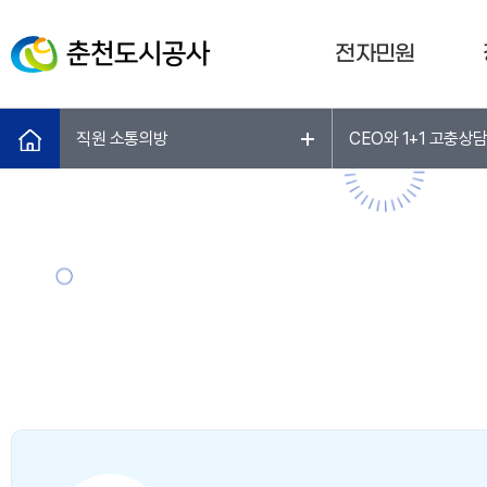
전자민원
직원 소통의방
CEO와 1+1 고충상