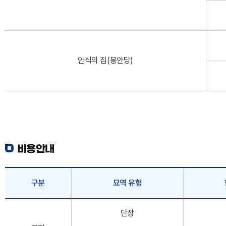
안식의 집(봉안당)
비용안내
구분
묘역 유형
단장