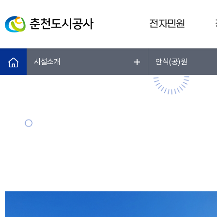
전자민원
시설소개
안식(공)원