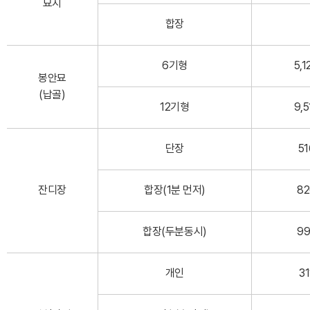
묘지
합장
6기형
5,1
봉안묘
(납골)
12기형
9,5
단장
51
잔디장
합장(1분 먼저)
82
합장(두분동시)
99
개인
31