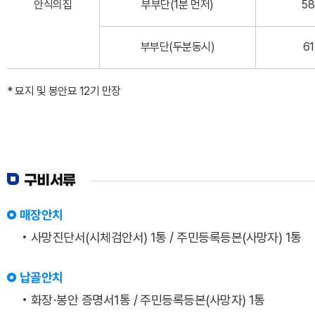
안식의집
부부단(1분 먼저)
58
부부단(두분동시)
61
* 묘지 및 봉안묘 12기 만장
구비서류
매장안치
사망진단서(시체검안서) 1통 / 주민등록등본(사망자) 1통
납골안치
화장⋅봉안 증명서1통 / 주민등록등본(사망자) 1통