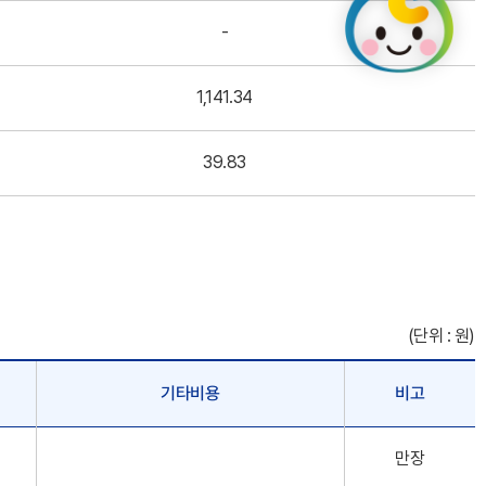
-
1,141.34
39.83
(단위 : 원)
기타비용
비고
만장