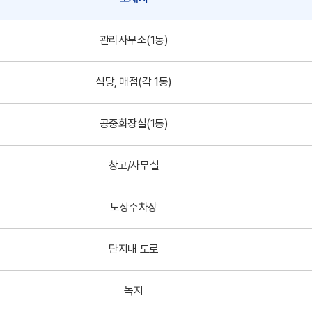
관리사무소(1동)
식당, 매점(각 1동)
공중화장실(1동)
창고/사무실
노상주차장
단지내 도로
녹지