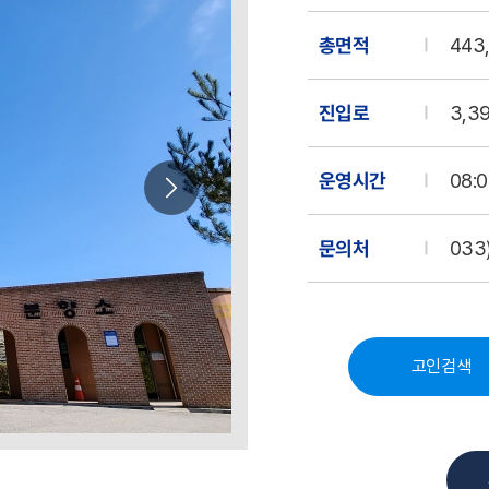
총면적
443
진입로
3,3
운영시간
08:0
문의처
033
고인검색