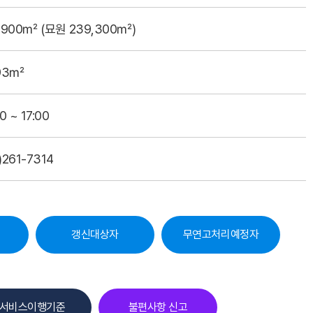
,900㎡ (묘원 239,300㎡)
93㎡
0 ~ 17:00
)261-7314
갱신대상자
무연고처리예정자
서비스이행기준
불편사항 신고