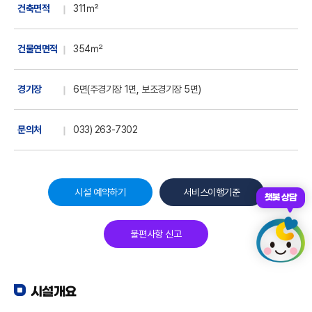
건축면적
311㎡
건물연면적
354㎡
경기장
6면(주경기장 1면, 보조경기장 5면)
문의처
033) 263-7302
시설 예약하기
서비스이행기준
챗봇 상담
불편사항 신고
시설개요