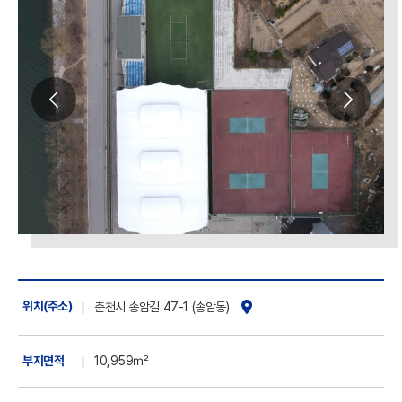
위치(주소)
춘천시
송암길 47-1
(송암동)
부지면적
10,959㎡