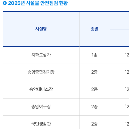
2025년 시설물 안전점검 현황
시설명
종별
지하도상가
1종
`2
송암종합경기장
2종
`2
송암테니스장
2종
`2
송암야구장
2종
`2
국민생활관
2종
`2