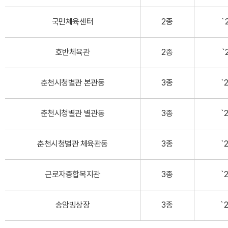
국민체육센터
2종
`2
호반체육관
2종
`
춘천시청별관 본관동
3종
`2
춘천시청별관 별관동
3종
`2
춘천시청별관 체육관동
3종
`2
근로자종합복지관
3종
`2
송암빙상장
3종
`2