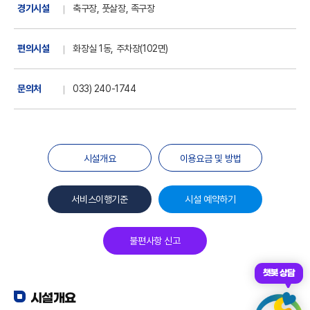
경기시설
축구장, 풋살장, 족구장
편의시설
화장실 1동, 주차장(102면)
문의처
033) 240-1744
시설개요
이용요금 및 방법
서비스이행기준
시설 예약하기
불편사항 신고
챗봇 상담
시설개요