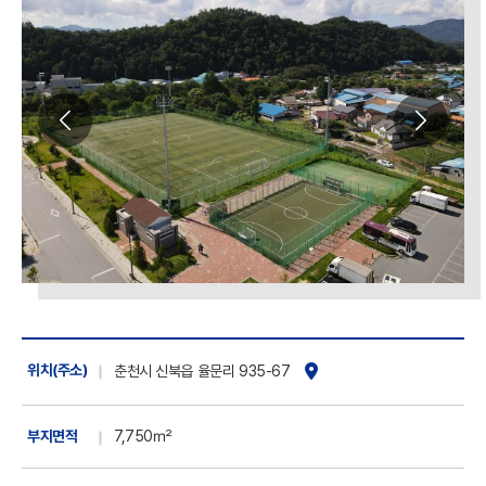
위치(주소)
춘천시
신북읍 율문리 935-67
부지면적
7,750㎡