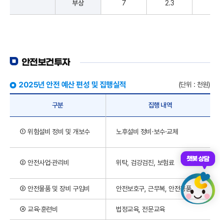
부상
7
2.3
4
안전보건투자
2025년 안전 예산 편성 및 집행실적
(단위 : 천원)
구분
집행 내역
① 위험설비 정비 및 개보수
노후설비 정비·보수·교체
챗봇 상담
② 안전사업·관리비
위탁, 검강검진, 보험료
③ 안전물품 및 장비 구입비
안전보호구, 근무복, 안전용품
④ 교육·훈련비
법정교육, 전문교육