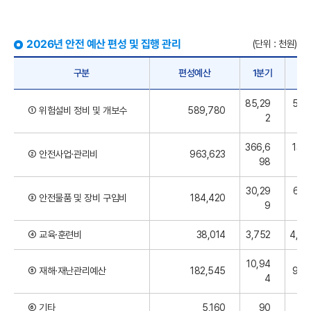
2026년 안전 예산 편성 및 집행 관리
(단위 : 천원)
구분
편성예산
1분기
2
85,29
548
① 위험설비 정비 및 개보수
589,780
2
5
366,6
139
② 안전사업·관리비
963,623
98
2
30,29
61,
③ 안전물품 및 장비 구입비
184,420
9
④ 교육·훈련비
38,014
3,752
4,90
10,94
⑤ 재해·재난관리예산
182,545
9,1
4
⑥ 기타
5,160
90
50