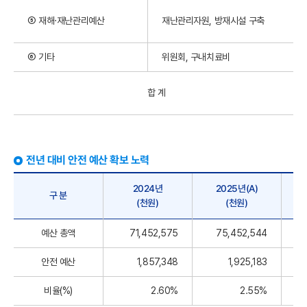
⑤ 재해·재난관리예산
재난관리자원, 방재시설 구축
⑥ 기타
위원회, 구내치료비
합 계
전년 대비 안전 예산 확보 노력
2024년
2025년(A)
구 분
(천원)
(천원)
예산 총액
71,452,575
75,452,544
안전 예산
1,857,348
1,925,183
비율(%)
2.60%
2.55%