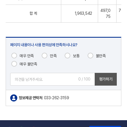
497,0
763,
합 계
1,963,542
75
6
페이지 내용이나 사용 편의성에 만족하시나요?
매우 만족
만족
보통
불만족
매우 불만족
0
/ 100
평가하기
정보제공 연락처
033-262-3159