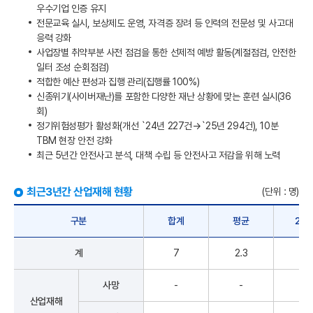
우수기업 인증 유지
전문교육 실시, 보상제도 운영, 자격증 장려 등 인력의 전문성 및 사고대
응력 강화
사업장별 취약부분 사전 점검을 통한 선제적 예방 활동(계절점검, 안전한
일터 조성 순회점검)
적합한 예산 편성과 집행 관리(집행률 100%)
신종위기(사이버재난)를 포함한 다양한 재난 상황에 맞는 훈련 실시(36
회)
정기위험성평가 활성화(개선 `24년 227건→`25년 294건), 10분
TBM 현장 안전 강화
최근 5년간 안전사고 분석, 대책 수립 등 안전사고 저감을 위해 노력
최근3년간 산업재해 현황
(단위 : 명)
구분
합계
평균
202
계
7
2.3
4
사망
-
-
-
산업재해