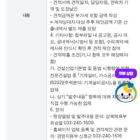
-
,
,
견적서에 견적일자
담당자명
연락처 기
재 및 도장날인
내용
-
견적금액은 부가세 포함 금액 작성
※
계약상대자 대상 추후 제안금액 기준 산
출내역서 별도 제출 요망
4.
:
,
기타사항
첨부파일 내 공고문
공사 개
,
(
),
요
공내역서
시방서 등 포함
수의계약 배
제사유 반드시 확인 후 견적 제안 참여
-
(
,
견적제출 조건
가
나 항목 모두 해당해야
)
함
.
가
건설산업기본법 및 동법 시행령에 의한
챗봇 상담
「
,
전문건설업 중
기계설비
가스공사업
(6202)(
:
)
」
주력분야
기계설비공사
을 등록한
업체
.
“
”
나
상기
발주내용
항목에 대해 차질 없이
직접 수행 가능한 업체
5.
문의
-
:
현장열람 및 발주내용 문의
강북체육부
033-240-1609
유승열
-
홈페이지 업체 등록 및 견적제안 관련 문
:
033-240-1516
의
경영지원부 신호근