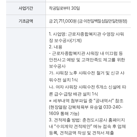
사업기간
착공일로부터 30일
기초금액
금 21,711,000원 (금
이천일백칠십일만일천원
정)
1.
:
사업명
근로자종합복지관 수영장 샤워
(
)
장 보수공사
기계
2.
내용
-
근로자종합복지관 샤워장 내 미끄럼 등
안전사고 예방 및 고객만족도 제고를 위한
보수공사
.
가
샤워장 노후 샤워수전 철거 및 신규 샤
1
워수전 설치
식
.
6
나
여자 샤워장 샤워수전
개소 신설에 따
·
1
른 급수
급탕 배관 설치
식
※
“
”
세부내역 첨부파일 중
공내역서
참조
(
033-240-
현장열람 강북체육부 유승열
1609
)
통해 가능
3.
:
견적제출 방법
춘천도시공사 홈페이지
“
”
내
수의계약 견적제안
메뉴 접속 후 업체
,
등록
견적금액 작성 및 견적서 제출