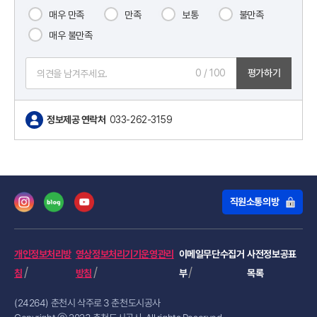
매우 만족
만족
보통
불만족
매우 불만족
0
/ 100
평가하기
정보제공 연락처
033-262-3159
직원소통의방
개인정보처리방
영상정보처리기기운영관리
이메일무단수집거
사전정보공표
침
방침
부
목록
(24264) 춘천시 삭주로 3 춘천도시공사