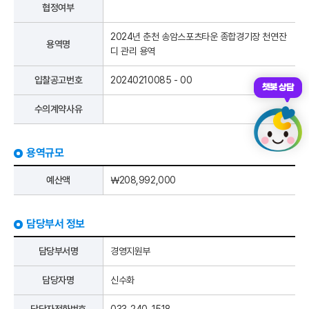
협정여부
2024년 춘천 송암스포츠타운 종합경기장 천연잔
용역명
디 관리 용역
입찰공고번호
20240210085 - 00
챗봇 상담
수의계약사유
용역규모
예산액
￦208,992,000
담당부서 정보
담당부서명
경영지원부
담당자명
신수화