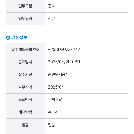
업무구분
공사
업무유형
신규
기본정보
발주계획통합번호
R25DD20237747
공개일시
2025/04/21 10:51
발주기관
춘천도시공사
발주시기
2025/04
조달방식
자체조달
계약방법
수의계약
공종
전문