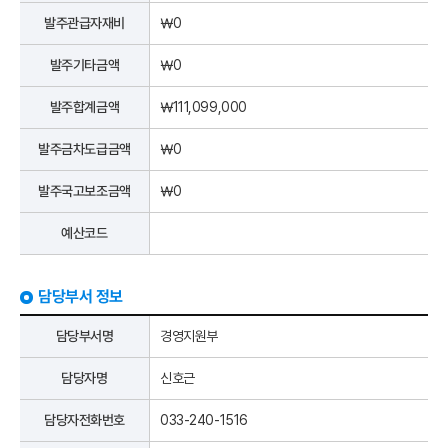
발주관급자재비
￦0
발주기타금액
￦0
발주합계금액
￦111,099,000
발주금차도급금액
￦0
발주국고보조금액
￦0
예산코드
담당부서 정보
담당부서명
경영지원부
담당자명
신호근
담당자전화번호
033-240-1516