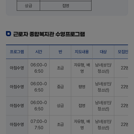
상급
접영
근로자 종합복지관 수영프로그램
프로그램
시간
반
지도내용
대상
모집인원
06:00~0
자유형, 배
남녀(성인/
아침수영
초급
22명
6:50
영
청소년)
06:00~0
남녀(성인/
아침수영
중급
평영
22명
6:50
청소년)
06:00~0
남녀(성인/
아침수영
상급
접영
22명
6:50
청소년)
07:00~0
자유형, 배
남녀(성인/
아침수영
초급
22명
7:50
영
청소년)