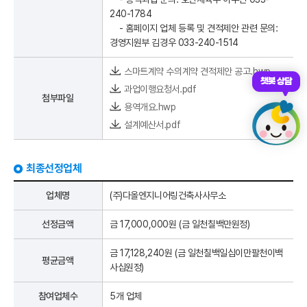
240-1784
- 홈페이지 업체 등록 및 견적제안 관련 문의:
경영지원부 김경우 033-240-1514
스마트계약 수의계약 견적제안 공고.hwp
챗봇 상담
과업이행요청서.pdf
첨부파일
용역개요.hwp
설계예산서.pdf
최종선정업체
업체명
(주)다올엔지니어링건축사사무소
선정금액
금 17,000,000원 (금
일천칠백만원
정)
금 17,128,240원 (금
일천칠백일십이만팔천이백
평균금액
사십원
정)
참여업체수
5개 업체