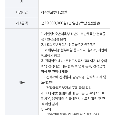
시
사업기간
착수일로부터 20일
기초금액
금 19,300,000원 (금
일천구백삼십만원
정)
1. 사업명: 호반체육부 하반기 호반체육관 건축물
정기안전점검 용역
2. 내용: 호반체육관 건축물 정기안전점검
※ 세부사양 첨부파일 용역개요, 설계서, 과업이
행요청서 참고
3. 견적제출 방법: 춘천도시공사 홈페이지 내 수의
계약 견적제안 메뉴 접속 후 업체 등록, 견적금액
작성 및 견적서 제출
- 견적서에 견적일자, 담당자명, 연락처 기재 및
내용
도장날인
- 견적금액은 부가세 포함 금액 작성
4. 기타사항:
붙임파일 내 공고문 및 수의계약 배
제사유, 용역개요, 산출내역서 반드시 확인 후 견
적 제안 참여
5. 문의
- 용역과업 문의: 호반체육부 이우진 033-