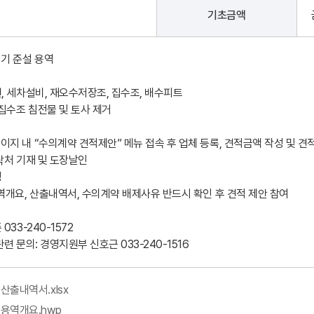
기초금액
정기 준설 용역
, 세차설비, 재오수저장조, 집수조, 배수피트
 집수조 침전물 및 토사 제거
고
이지 내 “수의계약 견적제안” 메뉴 접속 후 업체 등록, 견적금액 작성 및 견
락처 기재 및 도장날인
성
용역개요, 산출내역서, 수의계약 배제사유 반드시 확인 후 견적 제안 참여
33-240-1572
련 문의: 경영지원부 신호근 033-240-1516
산출내역서.xlsx
 용역개요.hwp