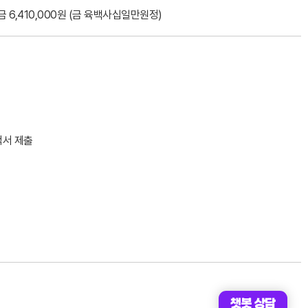
금 6,410,000원 (금
육백사십일만원
정)
적서 제출
챗봇 상담