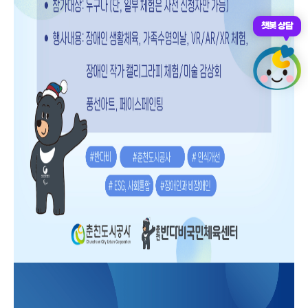
챗봇 상담