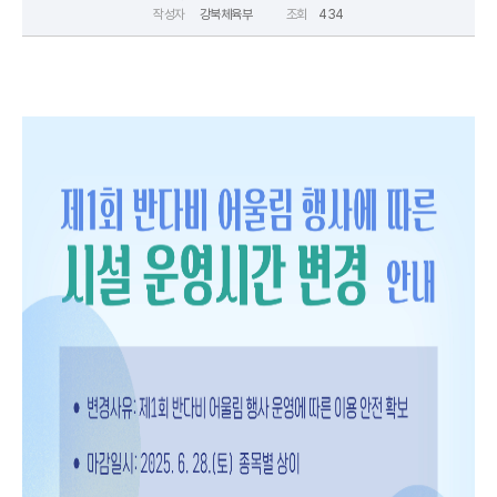
작성자
강북체육부
조회
434