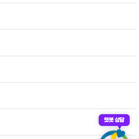
챗봇 상담