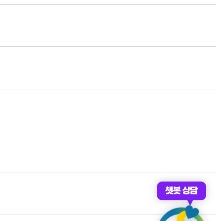
챗봇 상담